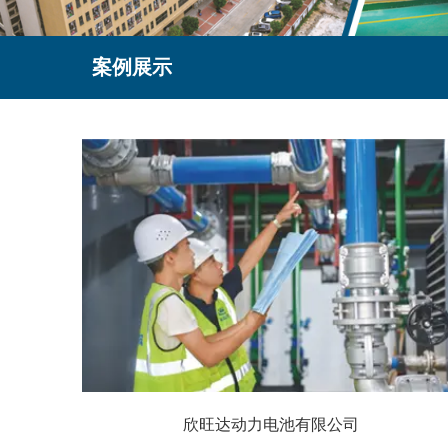
案例展示
欣旺达动力电池有限公司