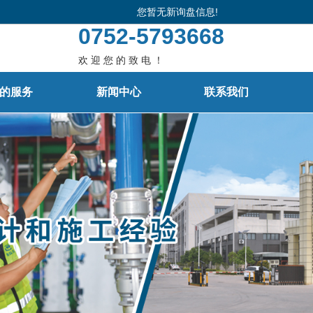
您暂无新询盘信息!
页
关于我们
0752-5793668
务
公司资质
欢 迎 您 的 致 电 ！
的服务
新闻中心
联系我们
示
我们的服务
讯
联系我们