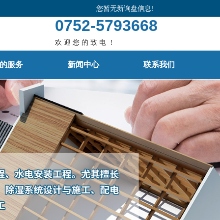
您暂无新询盘信息!
页
关于我们
0752-5793668
务
公司资质
欢 迎 您 的 致 电 ！
的服务
新闻中心
联系我们
示
我们的服务
讯
联系我们